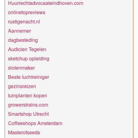
Huurrechtadvocaateindhoven.com
onlinetopreviews
rustigenacht.nl
Aannemer
dagbesteding
Audicien Tegelen
sketchup opleiding
slotenmaker
Beste luchtreiniger
gezinsreizen
tuinplanten kopen
growerstrains.com
Smartshop Utrecht
Coffeeshops Amsterdam
Masterofseeds