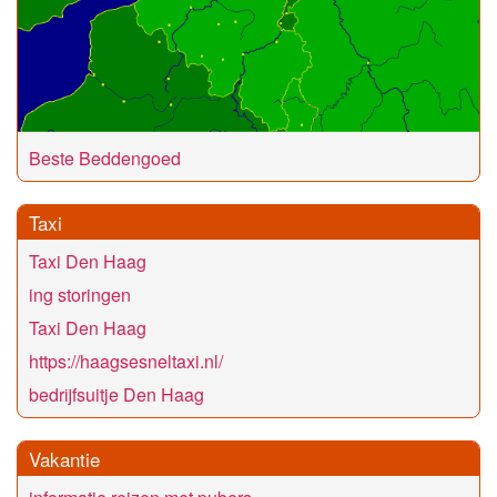
Beste Beddengoed
Taxi
Taxi Den Haag
ing storingen
Taxi Den Haag
https://haagsesneltaxi.nl/
bedrijfsuitje Den Haag
Vakantie